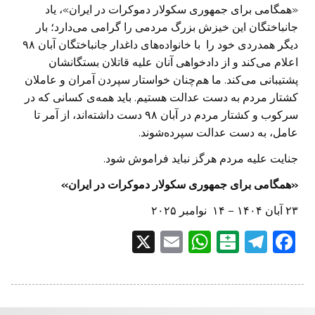
«همگامی برای جمهوری سکولار دموکرات در ایران»، یاد
جانباختگان این خیزش بزرگ مردمی را گرامی می‌دارد؛ بار
دیگر همدردی خود را با خانواده‌های داغدار جانباختگان آبان ۹۸
اعلام می‌کند و از دادخواهی آنان علیه قاتلان بستگانشان
پشتیبانی می‌کند. ما هم‌چنان خواستار سپردن آمران و عاملان
کشتار مردم به دست عدالت هستیم. باید همه‌ی کسانی که در
سرکوب و کشتار مردم در آبان ۹۸ دست داشته‌اند، از آمر تا
عامل، به دست عدالت سپرده‌شوند.
جنایت علیه مردم هرگز نباید فراموش شود.
«همگامی برای جمهوری سکولار دموکرات در ایران»
۲۳ آبان ۱۴۰۴ – ۱۴ نوامبر ۲۰۲۵
X
E
W
B
T
F
m
h
al
el
a
ai
at
at
e
c
l
s
ar
gr
e