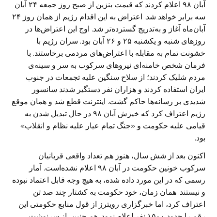
آبان ۹۸ اعلام کردند که قیمت بنزین از صبح روز جمعه ۲۴ آبان
سه برابر خواهد شد. اعتراض به این اقدام رژیم از همان روز ۲۴
آبان‌ماه آغاز و به‌تدریج گسترده‌تر شد. اوج این اعتراض‌ها در
روزهای شنبه و یکشنبه ۲۵ و ۲۶ آبان بود. سران رژیم با
خشونت تمام به مقابله‌ با اعتراض‌های مردمی برخاستند. با
فرمان شخص خامنه‌ای نیروهای سرکوب به سر و سینه‌ی
مردم شلیک کردند؛ از سلاح سنگین علیه تجمعات در جنوب
ایران استفاده کردند و هزاران نفر دستگیر ‌شدند سانسور
شدیدی بر رسانه‌ها حاکم گشت. اینترنت قطع شد و همان موقع
رژیم اعتراف کرد که خیزش آبان ۹۸ در حال تبدیل شدن به
قیامی علیه حکومت و «جنگ تمام عیار علیه نظام و انقلاب»
بود.
اکنون بعد از شش سال، هنوز هم تعداد واقعی قربانیان
سرکوب خونین حکومت در آبان ۹۸ اعلام نشده‌است. آمار
رسمی که در این مورد داده شده‌، به هیچ وجه قابل اعتماد نبوده
و نیستند. همان زمان، خود حکومت به کشتار چند صد تن
اعتراف کرد، اما خبرگزاری رویترز از قول منابع حکومتی این
رقم را حدود ۱۵۰۰ نفر اعلام نمود. هم چنین، از سرنوشت