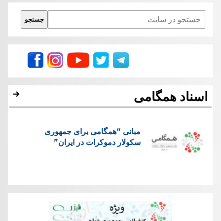
A
in
a
b
Search
جستجو
p
m
o
p
o
k
اسناد همگامی
مبانی “همگامی برای جمهوری
سکولار دموکرات در ايران”