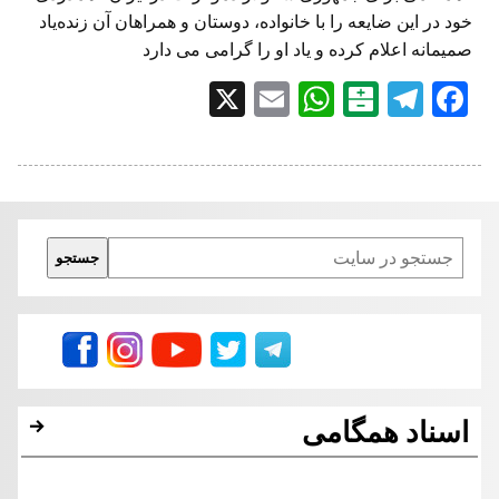
خود در این ضایعه را با خانواده، دوستان و همراهان آن زنده‌یاد
صمیمانه اعلام کرده و یاد او را گرامی می دارد
X
E
W
B
T
F
m
h
al
el
a
ai
at
at
e
c
l
s
ar
gr
e
A
in
a
b
Search
جستجو
p
m
o
p
o
k
اسناد همگامی