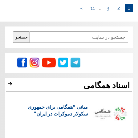
»
11
…
3
2
1
Search
جستجو
اسناد همگامی
مبانی “همگامی برای جمهوری
سکولار دموکرات در ايران”