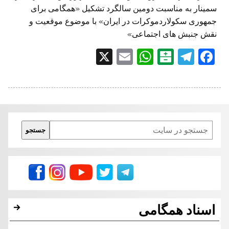
سمینار به مناسبت دومین سالگرد تشکیل «همگامی برای
جمهوری سکولاردموکرات در ایران» با موضوع موقعیت و
نقش جنبش های اجتماعی»
X
E
W
B
T
F
m
h
al
el
a
ai
at
at
e
c
l
s
ar
gr
e
A
in
a
b
Search
جستجو
p
m
o
p
o
k
اسناد همگامی