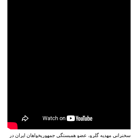
سخنرانی مهدیه گلرو، عضو همبستگی جمهوریخواهان ایران در