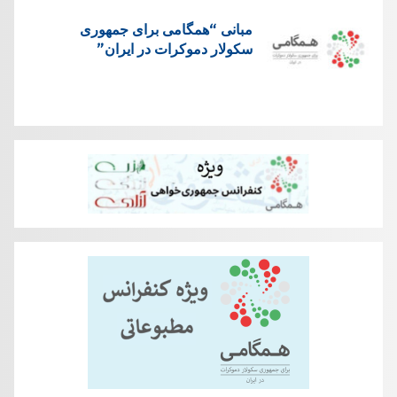
مبانی “همگامی برای جمهوری
سکولار دموکرات در ايران”