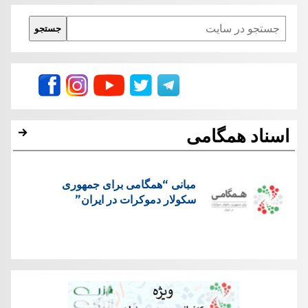
A
in
a
b
Search
جستجو
p
m
o
p
o
k
اسناد همگامی
مبانی “همگامی برای جمهوری
سکولار دموکرات در ايران”